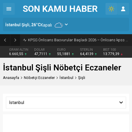
SON KAMU HABER
İstanbul Şişli,
26
°C
Kapalı
KPSS Önlisans Basvurular Başladı 2026 – Önlisans kpss başvuru ücreti
GRAM ALTIN
DOLAR
EURO
STERLİN
BIST 100
6.660,55
47,7111
55,1881
64,4139
13.779,39
İstanbul Şişli Nöbetçi Eczaneler
Anasayfa
Nöbetçi Eczaneler
İstanbul
Şişli
İstanbul