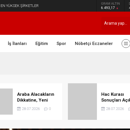
GRAM ALTIN
 EN YÜKSEK ŞİRKETLER
6.493,17
İş İlanları
Eğitim
Spor
Nöbetçi Eczaneler
Araba Alacakların
Hac Kurası
Dikkatine, Yeni
Sonuçları Açı
Düzenleme Geldi?
Mı?Hac’a Git
28.07.2026
0
28.07.2026
isteyenler
Hayallerine Ul