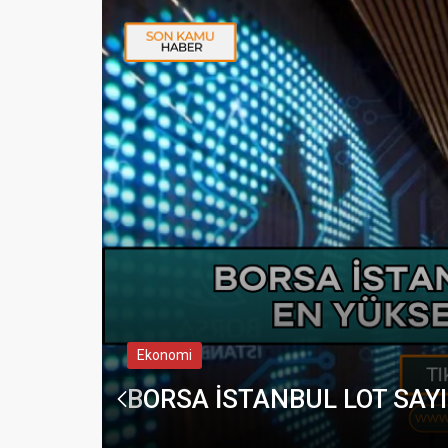
LA ÖĞREN
Ekonomi
BORSA İSTANBUL LOT SAYI