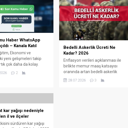
mu Haber WhatsApp
çıldı – Kanala Katıl
Bedelli Askerlik Ücreti Ne
Kadar? 2026
ğitim, Ekonomi ve
 yeni gelişmeleri takip
Enflasyon verileri açıklanması ile
tık çok daha da kolay.
birlikte memur maaş katsayısı
uHaber.com WhatsApp
oranında artan bedelli askerlik
2026
2
çıldı. Son Kamu Haber
ücretleri 2026 yılı için netleşti.
28.07.2026
3
 Kanalı açıldı. Türkiye
Detaylar son kamu haber
lmak üzere Dünyadaki
sitemizde. İŞTE 2026 BEDELLİ
takip etmek için tek
ASKERLİK ÜCRETİ Bedelli askerlik
z gereken Son kamu haber
tutarı, geçmişte yapılan düzenleme
p Kanalına katılmak.
ile memur maaş katsayısındaki
arı: Kişi tamamen anonim
t kar yağışı nedeniyle
orana sabitlenmişti. Milli Savunma
nala katılabiliyor....
len il ve ilçeler
Bakanlığı, 2026 yılı için bedelli
askerlik ücretini resmi...
kisini sürdüren kar yağışı