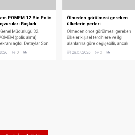
nem POMEM 12 Bin Polis
Ölmeden görülmesi gereken
aşvuruları Başladı
ülkelerin yerleri
 Genel Müdürlüğü 32.
Ölmeden önce görülmesi gereken
OMEM (polis alımı)
ülkeler kişisel tercihlere ve ilgi
ekranı açıldı. Detaylar Son
alanlarına göre değişebilir, ancak
er sitemizde 12 Bin Polis
dünya genelinde popüler olan ve
2026
0
28.07.2026
0
şvuruları Başladı! Adaylar,
birçok kişi tarafından önerilen bazı
-9 Aralık 2024 tarihleri
ülkeler bulunmaktadır. İşte bu
 http://www.pa.edu.tr
ülkelerden bazıları yazımızda
n e-devlet şifresi ile giriş
sizlerle daha fazla bilgi ve haber içi
ön başvurularını
Son Kamu Haber sitemize
yabilecek. 12 BİN POLİS
bakabilirsiniz 1. İtalya: Tarihi ve
N BAŞVURU İÇİN TIKLAYIN
kültürel zenginliği, muhteşem...
arihleri: 21 Kasım...