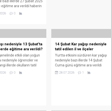
e bazı illerde 27 Şubat 2025
 eğitime ara verildi haberin
ı son kamu haber sitesinde
2026
0
ra verilen iller ve ilçeler
KASTAMONU Kastamonu’da
nde yoğun kar yağışı hayatı
 etkilemeye devam ediyor.
hava şartları ve kar yağışı
e 27 Şubat...
ışı nedeniyle 13 Şubat’ta
14 Şubat Kar yağışı nedeniyle
lerde eğitime ara verildi?
tatil edilen il ve ilçeler
genelinde etkili olan yoğun
Yurtta etkisini sürdüren kar yağışı
şı nedeniyle öğrenciler ve
nedeniyle bazı illerde 14 Şubat
angi illerde okulların tatil
Cuma günü eğitime ara verildi
ni öğrenmek için güncel
haberin detayları son kamu haber
2026
0
28.07.2026
1
ı takip ediyor. 13 subat
sitesinde AKSARAY Aksaray’da
i illerde okular tatil edildi
etkili olan kar yağışı nedeniyle yarın
 son kamu haber sitemizde
kent genelindeki tüm
i Olan Bölgeler:
okullarda eğitime ara verildiği
Valilik açıklamasına göre,
bildirildi. Valilikten yapılan
 eğitim yapılan okullarda 13
açıklamada, meteorolojik verilere
rşembe...
göre beklenen yoğun kar yağışı ile
birlikte oluşması...