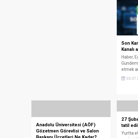
Son Ka
Kanalı a
Haber, E
Gündemki
etmek ar
SonKam
30.07.
kanalı a
WhatsApp
başta o
gündemi 
yapmanı
Whatsap
Avantajl
27 Şuba
Anadolu Üniversitesi (AÖF)
olarak ka
tatil edi
Gözetmen Görevlisi ve Salon
Yurtta et
Başkanı Ücretleri Ne Kadar?