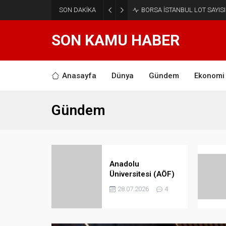
SON DAKİKA
BORSA İSTANBUL LOT SAYISI
SON KAMU HABER
Anasayfa
Dünya
Gündem
Ekonomi
Gündem
Anadolu
Üniversitesi (AÖF)
2025-2026 Güz ve
28.07.2026
4
Bahar Dönemi
Sınavları Ne
Zaman?