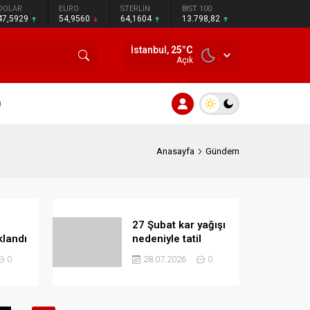
DOLAR
EURO
STERLİN
BIST 100
47,5929
54,9560
64,1604
13.798,82
İstanbul,
25
°C
Açık
Anasayfa
Gündem
27 Şubat kar yağışı
klandı
nedeniyle tatil
mek
edilen il ve ilçeler
0
28.07.2026
0
aştı!