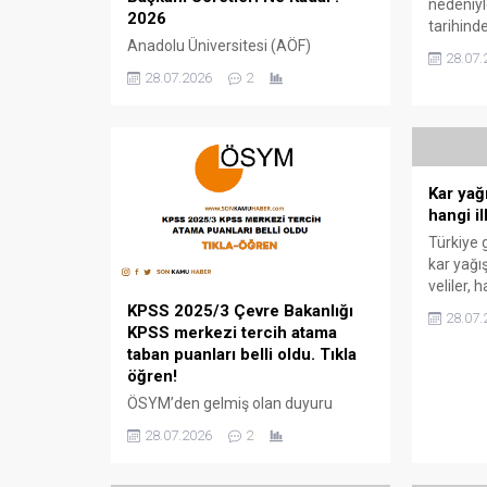
nedeniyl
2026
tarihinde
Anadolu Üniversitesi (AÖF)
detaylar
28.07.
Gözetmen Görevlisi ve Salon
Eğitime a
28.07.2026
2
Başkanı Ücretleri Ne Kadar? 2025
şöyle: 
Anadolu Üniversitesi açıktan yaptığı
il geneli
sınavlarda gözetmen, bina sınav
olumsuz
sorumlusu, salon başkanı,
Olumsuz 
gözetmen ve diğer görevlerde
sebebiyl
Kar yağ
bulunanlar ise gözetmen ücretleri
hangi il
merak kazandı. haberin detayları
son kamu haber sitemizde AÖF
Türkiye 
sınav görevli ücretleri Bina Sınav
kar yağı
Sorumlusu: Türkiye Geneli...
veliler, h
edildiği
KPSS 2025/3 Çevre Bakanlığı
28.07.
duyurular
KPSS merkezi tercih atama
2024 hang
taban puanları belli oldu. Tıkla
detaylar
öğren!
Kar Tatil
ÖSYM’den gelmiş olan duyuru
Amasya: 
kapsamında Çevre Bakanlığı KPSS
28.07.2026
2
taşımalı
2025/3 tercihleri için merakla
Şubat Pe
beklenen sonuçların açıklandı.