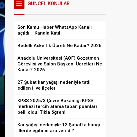
GÜNCEL KONULAR
Son Kamu Haber WhatsApp Kanalı
açıldı – Kanala Katıl
Bedelli Askerlik Ücreti Ne Kadar? 2026
Anadolu Üniversitesi (AÖF) Gözetmen
Görevlisi ve Salon Başkanı Ücretleri Ne
Kadar? 2026
27 Şubat kar yağışı nedeniyle tatil
edilen il ve ilçeler
KPSS 2025/3 Çevre Bakanlığı KPSS
merkezi tercih atama taban puanları
Gündem
Ekonomi
belli oldu. Tıkla öğren!
Bedelli Askerlik Ücreti Ne Kadar? 
Kar yağışı nedeniyle 13 Şubat’ta hangi
illerde eğitime ara verildi?