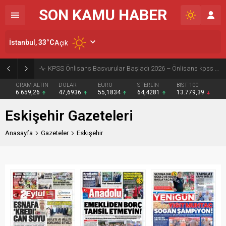
SON KAMU HABER
İstanbul,
33
°C
Açık
Son Kamu Haber WhatsApp Kanalı açıldı – Kanala Katıl
GRAM ALTIN
DOLAR
EURO
STERLİN
BIST 100
6.659,26
47,6936
55,1834
64,4281
13.779,39
Eskişehir Gazeteleri
Anasayfa
Gazeteler
Eskişehir