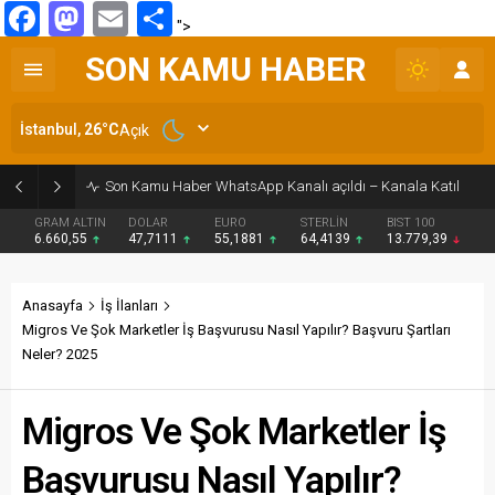
Facebook
Mastodon
Email
Share
">
SON KAMU HABER
İstanbul,
26
°C
Açık
Son Kamu Haber WhatsApp Kanalı açıldı – Kanala Katıl
GRAM ALTIN
DOLAR
EURO
STERLİN
BIST 100
6.660,55
47,7111
55,1881
64,4139
13.779,39
Anasayfa
İş İlanları
Migros Ve Şok Marketler İş Başvurusu Nasıl Yapılır? Başvuru Şartları
Neler? 2025
Migros Ve Şok Marketler İş
Başvurusu Nasıl Yapılır?