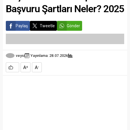
Başvuru Şartları Neler? 2025
Paylaş
Tweetle
Gönder
veysi
Yayınlama: 28.07.2026
A
A
+
-