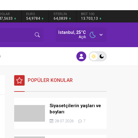
DOLAR
EURO
STERLİN
BIST 100
47,5633
54,9784
64,0839
13.703,13
İstanbul,
25
°C
Açık
POPÜLER KONULAR
Siyasetçilerin yaşları ve
boyları
28.07.2026
7