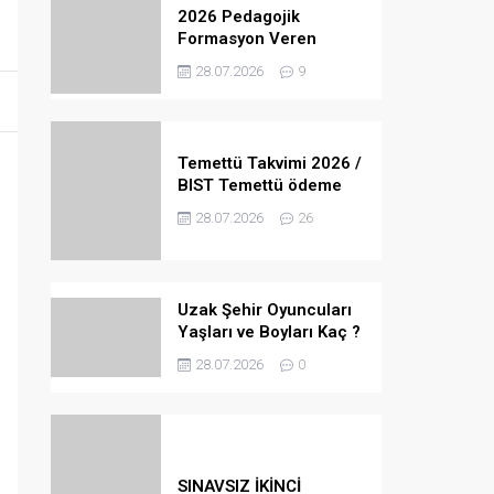
2026 Pedagojik
Formasyon Veren
Üniversiteler
28.07.2026
9
Temettü Takvimi 2026 /
BIST Temettü ödeme
yapacak hisse senetleri
28.07.2026
26
ve tarihleri
Uzak Şehir Oyuncuları
Yaşları ve Boyları Kaç ?
28.07.2026
0
SINAVSIZ İKİNCİ