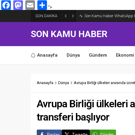
Facebook
Mastodon
Email
Share
">
SON DAKİKA
Son Kamu Haber WhatsApp Kan
SON KAMU HABER
Anasayfa
Dünya
Gündem
Ekonomi
Anasayfa
Dünya
Avrupa Birliği ülkeleri arasında ücre
Avrupa Birliği ülkeleri
transferi başlıyor
Paylaş
Tweetle
Gönder