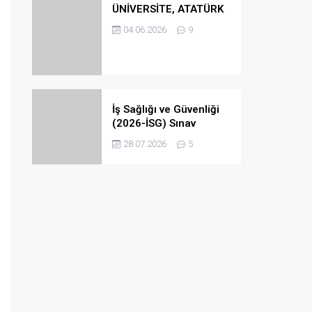
ÜNİVERSİTE, ATATÜRK
ÜNİVERSİTESİ
04.06.2026
9
AÇIKÖĞRETİM (ATA
AOF) KAYIT TARİHLERİ
2026
İş Sağlığı ve Güvenliği
(2026-İSG) Sınav
Takvimi – İSG Sınavı Ne
28.07.2026
5
Zaman 2026 ?