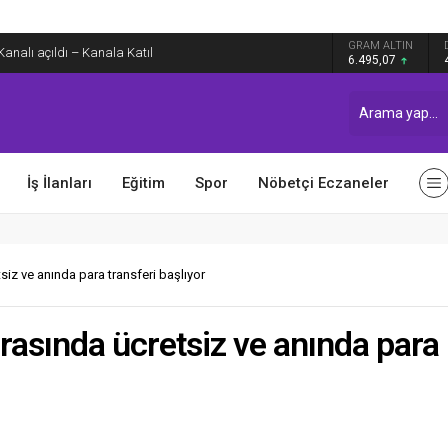
GRAM ALTIN
alı açıldı – Kanala Katıl
6.495,07
İş İlanları
Eğitim
Spor
Nöbetçi Eczaneler
tsiz ve anında para transferi başlıyor
 arasında ücretsiz ve anında para