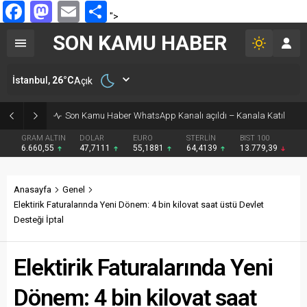
Facebook
Mastodon
Email
Share
">
SON KAMU HABER
İstanbul,
26
°C
Açık
Son Kamu Haber WhatsApp Kanalı açıldı – Kanala Katıl
GRAM ALTIN
DOLAR
EURO
STERLİN
BIST 100
6.660,55
47,7111
55,1881
64,4139
13.779,39
Anasayfa
Genel
Elektirik Faturalarında Yeni Dönem: 4 bin kilovat saat üstü Devlet
Desteği İptal
Elektirik Faturalarında Yeni
Dönem: 4 bin kilovat saat