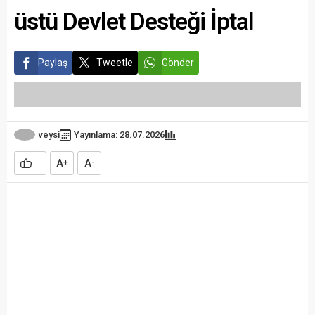
üstü Devlet Desteği İptal
Paylaş
Tweetle
Gönder
veysi
Yayınlama: 28.07.2026
A
A
+
-