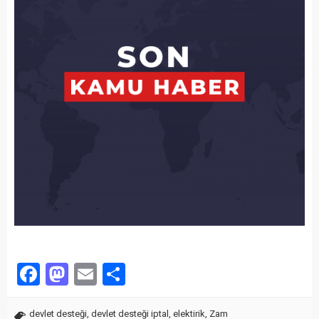
Facebook
Mastodon
Email
Share
devlet desteği
,
devlet desteği iptal
,
elektirik
,
Zam