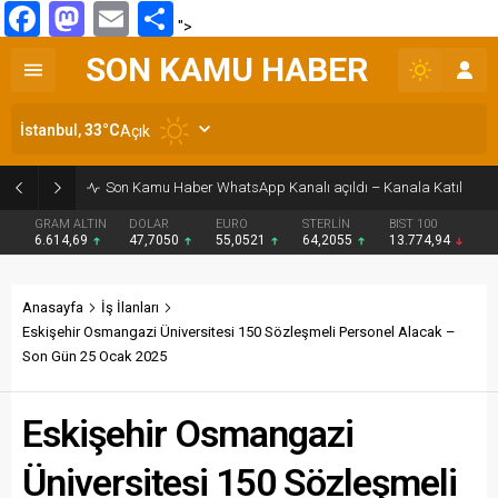
Facebook
Mastodon
Email
Share
">
SON KAMU HABER
İstanbul,
33
°C
Açık
Son Kamu Haber WhatsApp Kanalı açıldı – Kanala Katıl
GRAM ALTIN
DOLAR
EURO
STERLİN
BIST 100
6.614,69
47,7050
55,0521
64,2055
13.774,94
Anasayfa
İş İlanları
Eskişehir Osmangazi Üniversitesi 150 Sözleşmeli Personel Alacak –
Son Gün 25 Ocak 2025
Eskişehir Osmangazi
Üniversitesi 150 Sözleşmeli