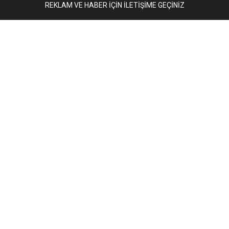
REKLAM VE HABER İÇİN İLETİŞİME GEÇİNİZ